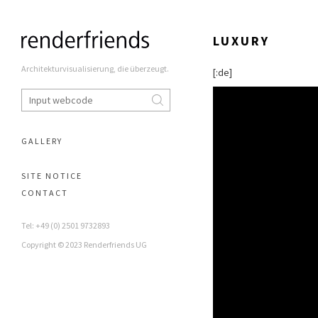
LUXURY
Architekturvisualisierung, die überzeugt.
[:de]
GALLERY
SITE NOTICE
CONTACT
Tel: +49 (0) 2501 9732893
Copyright © 2023 Renderfriends UG