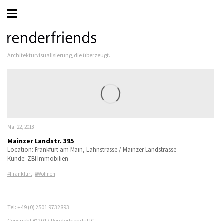
Architekturvisualisierung, die überzeugt.
Mai 22, 2018
Mainzer Landstr. 395
Location: Frankfurt am Main, Lahnstrasse / Mainzer Landstrasse
Kunde: ZBI Immobilien
Frankfurt
Wohnen
Tel: +49 (0) 2501 9732893
Copyright © 2017 Renderfriends UG